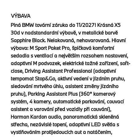
VÝBAVA
Plná BMW tovární záruka do 11/2027! Krásná X5
30d v nadstandardní výbavě, v metalické barvě
Sapphire Black. Nelakovaná, nehavarovaná. Hlavní
výbava: M Sport Paket Pro, špičková komfortní
sedadla s ventilací a největším rozsahem nastavení,
adaptivní M podvozek, elektrické tažné zařízení, soft-
close, Driving Assistant Professional (adaptivní
tempomat Stop&Go, aktivní vedení v jízdním pruhu,
sledování mrtvého úhlu, asistent změny jízdního
pruhu), Parking Assistant Plus (360° kamerový
systém, 4 kamery, automatické parkování, couvací
asistent a varování před vozidly při couvání),
Harman Kardon audio, panoramatická skleněná
střecha, nezávislé topení, adaptivní LED světla s
vystiňováním protijedoucích aut a natáčením,