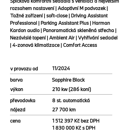
Špičková komfortní sedadla s ventilací a největším
rozsahem nastavení | Adaptivní M podvozek |
Tažné zařízení | soft-close | Driving Assistant
Professional | Parking Assistant Plus | Harman
Kardon audio | Panoramatická skleněná střecha |
Nezávislé topení | Ambient Air | Vyhřívání sedadel
| 4-zonová klimatizace | Comfort Access
11/2024
v provozu od
Sapphire Black
barva
210 kw (286 koní)
výkon
8 st. automatická
převodovka
27 700 km
nájezd
cena
1 512 397 Kč bez DPH
1 830 000 Kč s DPH