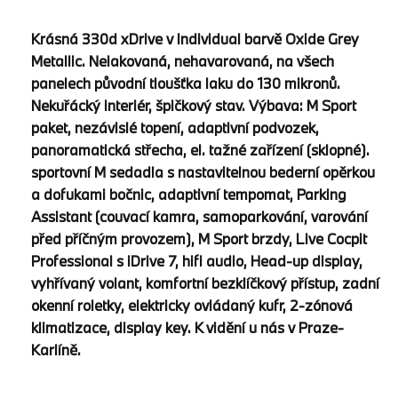
Krásná 330d xDrive v Individual barvě Oxide Grey
Metallic. Nelakovaná, nehavarovaná, na všech
panelech původní tloušťka laku do 130 mikronů.
Nekuřácký interiér, špičkový stav. Výbava: M Sport
paket, nezávislé topení, adaptivní podvozek,
panoramatická střecha, el. tažné zařízení (sklopné).
sportovní M sedadla s nastavitelnou bederní opěrkou
a dofukami bočnic, adaptivní tempomat, Parking
Assistant (couvací kamra, samoparkování, varování
před příčným provozem), M Sport brzdy, Live Cocpit
Professional s iDrive 7, hifi audio, Head-up display,
vyhřívaný volant, komfortní bezklíčkový přístup, zadní
okenní roletky, elektricky ovládaný kufr, 2-zónová
klimatizace, display key. K vidění u nás v Praze-
Karlíně.