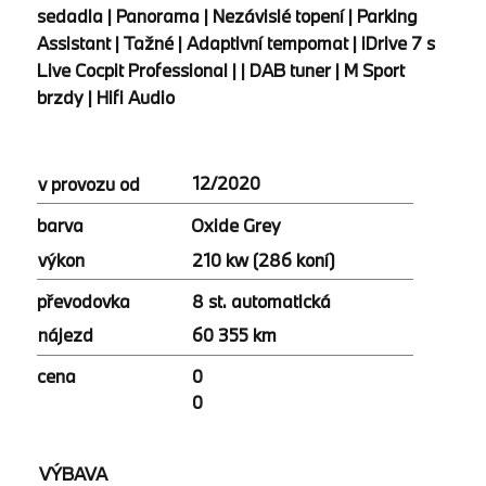
sedadla | Panorama | Nezávislé topení | Parking
Assistant | Tažné | Adaptivní tempomat | iDrive 7 s
Live Cocpit Professional | | DAB tuner | M Sport
brzdy | Hifi Audio
12/2020
v provozu od
Oxide Grey
barva
210 kw (286 koní)
výkon
8 st. automatická
převodovka
60 355 km
nájezd
cena
0
0
VÝBAVA