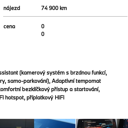
nájezd
74 900 km
0
cena
0
 Assistant (kamerový systém s brzdnou funkcí,
amery, samo-parkování), Adaptivní tempomat
omfortní bezklíčkový přístup a startování,
i hotspot, příplatkový HiFi