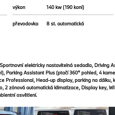
výkon
140 kw (190 koní)
8 st. automatická
převodovka
, Sportnovní elektricky nastavitelná sedadla, Driving
 úhel), Parking Assistant Plus (ptačí 360° pohled, 4 k
ce Professional, Head-up display, parking na dálku, k
, 2 zónová automatická klimatizace, Display key, WiF
ientní osvětlení.