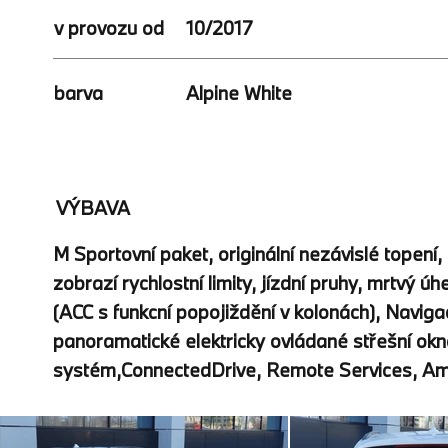
v provozu od
10/2017
barva
Alpine White
VÝBAVA
M Sportovní paket, originální nezávislé topení
zobrazí rychlostní limity, jízdní pruhy, mrtvý
(ACC s funkcní popojiždění v kolonách), Naviga
panoramatické elektricky ovládané střešní okno
systém,ConnectedDrive, Remote Services, Amb