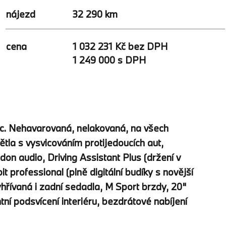
nájezd
32 290 km
1 032 231 Kč bez DPH
cena
1 249 000 s DPH
ic. Nehavarovaná, nelakovaná, na všech
tla s vysvicováním protijedoucích aut,
on audio, Driving Assistant Plus (držení v
 professional (plně digitální budíky s novější
yhřívaná i zadní sedadla, M Sport brzdy, 20"
tní podsvícení interiéru, bezdrátové nabíjení