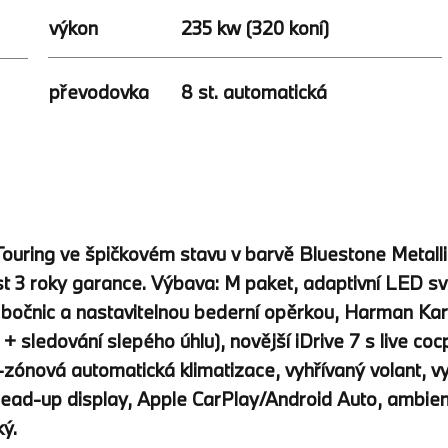
výkon
235 kw (320 koní)
8 st. automatická
převodovka
ouring ve špičkovém stavu v barvě Bluestone Metall
 3 roky garance. Výbava: M paket, adaptivní LED svě
 bočnic a nastavitelnou bederní opěrkou, Harman Kard
ledování slepého úhlu), novější iDrive 7 s live cocpit
-zónová automatická klimatizace, vyhřívaný volant, v
, head-up display, Apple CarPlay/Android Auto, ambien
ký.