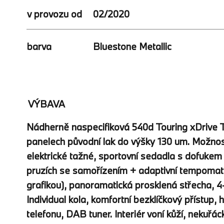
v provozu od
02/2020
barva
Bluestone Metallic
VÝBAVA
Nádherně naspecifiková 540d Touring xDrive T
panelech původní lak do výšky 130 um. Možnost
elektrické tažné, sportovní sedadla s dofukem
pruzích se samořízením + adaptivní tempomat + s
grafikou), panoramatická prosklená střecha, 4
Individual kola, komfortní bezklíčkový přístup
telefonu, DAB tuner. Interiér voní kůží, nekuřác