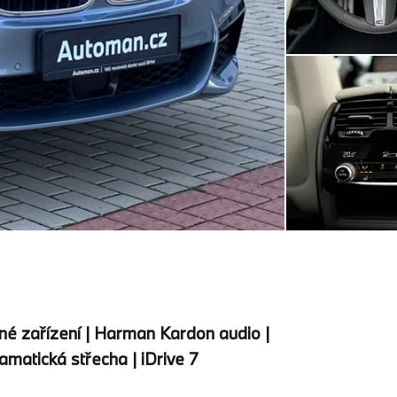
žné zařízení | Harman Kardon audio |
matická střecha | iDrive 7