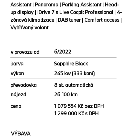
Assistant | Panorama | Parking Assistant | Head-
up display | iDrive 7 s Live Cocpit Professional | 4-
zónová klimatizace | DAB tuner | Comfort access |
Vyhřívaný volant
6/2022
v provozu od
Sapphire Black
barva
245 kw (333 koní)
výkon
8 st. automatická
převodovka
26 100 km
nájezd
cena
1 079 554 Kč bez DPH
1 299 000 Kč s DPH
VÝBAVA