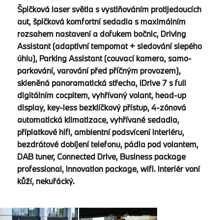
Špičková laser světla s vystiňováním protijedoucích
aut, špičková komfortní sedadla s maximálním
rozsahem nastavení a dofukem bočnic, Driving
Assistant (adaptivní tempomat + sledování slepého
úhlu), Parking Assistant (couvací kamera, samo-
parkování, varování před příčným provozem),
skleněná panoramatická střecha, iDrive 7 s full
digitálním cocpitem, vyhřívaný volant, head-up
display, key-less bezklíčkový přístup, 4-zónová
automatická klimatizace, vyhřívané sedadla,
příplatkové hifi, ambientní podsvícení interiéru,
bezdrátové dobíjení telefonu, pádla pod volantem,
DAB tuner, Connected Drive, Business package
professional, innovation package, wifi. Interiér voní
kůží, nekuřácký.