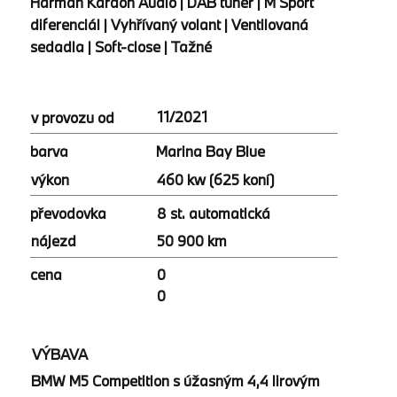
Harman Kardon Audio | DAB tuner | M Sport
diferenciál | Vyhřívaný volant | Ventilovaná
sedadla | Soft-close | Tažné
11/2021
v provozu od
Marina Bay Blue
barva
460 kw (625 koní)
výkon
8 st. automatická
převodovka
50 900 km
nájezd
cena
0
0
VÝBAVA
BMW M5 Competition s úžasným 4,4 lirovým