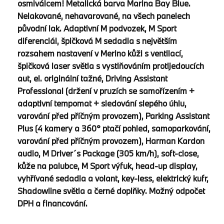
osmiválcem! Metalická barva Marina Bay Blue.
Nelakované, nehavarované, na všech panelech
původní lak. Adaptivní M podvozek, M Sport
diferenciál, špičková M sedadla s největším
rozsahem nastavení v Merino kůži s ventilací,
špičková laser světla s vystiňováním protijedoucích
aut, el. originální tažné, Driving Assistant
Professional (držení v pruzích se samořízením +
adaptivní tempomat + sledování slepého úhlu,
varování před příčným provozem), Parking Assistant
Plus (4 kamery a 360° ptačí pohled, samoparkování,
varování před příčným provozem), Harman Kardon
audio, M Driver´s Package (305 km/h), soft-close,
kůže na palubce, M Sport výfuk, head-up display,
vyhřívané sedadla a volant, key-less, elektrický kufr,
Shadowline světla a černé doplňky. Možný odpočet
DPH a financování.