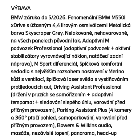
VÝBAVA
BMW záruka do 5/2026. Fenomenální BMW M550i
xDrive s úžasným 4,4 lirovým osmiválcem! Metalická
barva Skyscraper Grey. Nelakované, nehavarované,
na všech panelech původní lak. Adaptivní M
podvozek Professional (adaptivní podvozek + aktivní
stabilizátory vyrovnávající náklon, natáčecí zadní
náprava), M Sport diferenciál, špičková komfortní
sedadla s největším rozsahem nastavení v Merino
kůži s ventilací, špičková laser světla s vystiňováním
protijedoucích aut, Driving Assistant Professional
(držení v pruzích se samořízením + adaptivní
tempomat + sledování slepého úhlu, varování před
příčným provozem), Parking Assistant Plus (4 kamery
a 360° ptačí pohled, samoparkování, varování před
příčným provozem), Bowers & Wilkins audio,
masáže, nezávislé topení, panorama, head-up